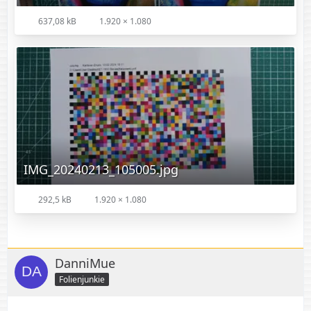
637,08 kB
1.920 × 1.080
IMG_20240213_105005.jpg
292,5 kB
1.920 × 1.080
DanniMue
Folienjunkie