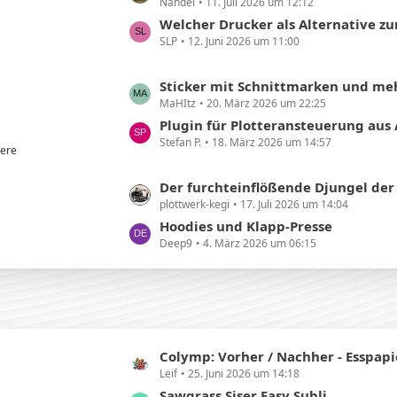
Nandel
11. Juli 2026 um 12:12
e
r
t
Welcher Drucker als Alternative zum ET8550 für dick
ä
SLP
12. Juni 2026 um 11:00
z
g
t
e
e
L
Sticker mit Schnittmarken und mehr Abstand zu
B
MaHItz
20. März 2026 um 22:25
e
e
t
Plugin für Plotteransteuerung aus AI und 
i
Stefan P.
18. März 2026 um 14:57
z
ere
t
t
r
e
L
Der furchteinflößende Djungel der Transfe
ä
B
plottwerk-kegi
17. Juli 2026 um 14:04
e
g
e
t
Hoodies und Klapp-Presse
e
i
Deep9
4. März 2026 um 06:15
z
t
t
r
e
ä
B
g
e
e
i
L
Colymp: Vorher / Nachher - Esspapier-Kali
t
Leif
25. Juni 2026 um 14:18
e
r
t
Sawgrass Siser Easy Subli