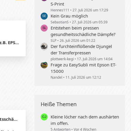
S-Print
Hennes111
27. Juli 2026 um 17:29
Kein Grau möglich
SebastianS
27. Juli 2026 um 05:39
Entstehen beim pressen
gesundheitsschädliche Dämpfe?
SLP
26. Juli 2026 um 01:22
N XP-970)
Der furchteinflößende Djungel
der Transferpressen
plottwerk-kegi
17. Juli 2026 um 14:04
Frage zu EasySubli mit Epson ET-
15000
Nandel
11. Juli 2026 um 12:12
Heiße Themen
Kleine löcher nach dem aushärten
 Dämpfe?
im offen.
5 Antworten
Vor 4 Wochen