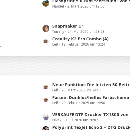
L
Flashprint 5.0 zum "Zerteilen" von stl-
r
Nandel
2. März 2026 um 12:56
e
ä
t
g
z
e
L
Snapmaker U1
t
Tommy
24. Mai 2026 um 23:53
e
e
t
Creality K2 Pro Combo (A)
B
Leif
12. Februar 2026 um 13:24
z
e
e
t
i
e
t
B
r
e
ä
i
g
t
e
L
Neue Funktion: Die letzten 50 Beit
r
Leif
20. März 2025 um 09:13
e
ä
t
Forum: Dunkles/helles Farbschema
g
Leif
20. Februar 2025 um 19:56
z
e
t
L
VERKAUFE DTF Drucker TX1800 von Co
e
Nivek
9. Juli 2026 um 20:02
e
B
t
Polyprint TexJet Echo 2 – DTG Drucker zu verkaufen (inkl. Laptop &
e