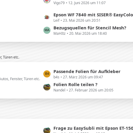
g
Vigo79
12. Juni 2026 um 11:07
z
i
e
t
t
L
Epson WF 7840 mit SISER® EasyColor™ DTV™ -> Farben p
e
r
Leif
23. Mai 2026 um 20:51
e
B
ä
t
Bezugsquellen für Stencil Mesh?
e
g
MaHItz
20. Mai 2026 um 18:40
z
i
e
t
t
e
r
B
ä
r, Türen etc.
e
g
i
e
L
Passende Folien für Aufkleber
t
b4s
27. März 2026 um 09:47
e
Autos, Fenster, Türen etc.
r
t
Folien Rolle teilen ?
ä
Nandel
27. Februar 2026 um 20:05
z
g
t
e
e
B
e
i
L
Frage zu EasySubli mit Epson ET-15
t