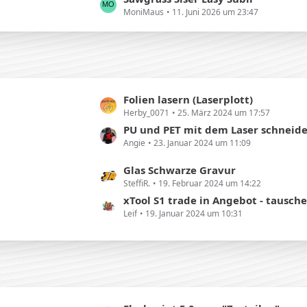
ä
MoniMaus
11. Juni 2026 um 23:47
z
g
t
e
e
B
e
i
L
Folien lasern (Laserplott)
t
Herby_0071
25. März 2024 um 17:57
e
r
t
PU und PET mit dem Laser schneiden / g
ä
Angie
23. Januar 2024 um 11:09
z
g
t
e
L
Glas Schwarze Gravur
e
SteffiR.
19. Februar 2024 um 14:22
e
B
t
xTool S1 trade in Angebot - tausche deinen offnen Laser geg
e
Leif
19. Januar 2024 um 10:31
z
i
t
t
e
r
B
ä
e
g
i
e
t