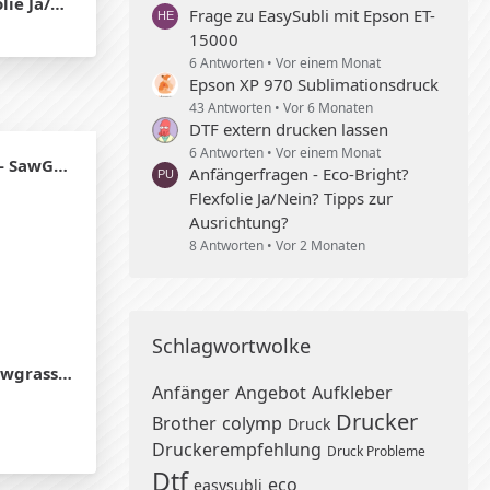
usrichtung?
Frage zu EasySubli mit Epson ET-
15000
6 Antworten
Vor einem Monat
Epson XP 970 Sublimationsdruck
43 Antworten
Vor 6 Monaten
DTF extern drucken lassen
6 Antworten
Vor einem Monat
 verkaufen
Anfängerfragen - Eco-Bright?
Flexfolie Ja/Nein? Tipps zur
Ausrichtung?
8 Antworten
Vor 2 Monaten
Schlagwortwolke
rass 500
Anfänger
Angebot
Aufkleber
Drucker
Brother
colymp
Druck
Druckerempfehlung
Druck Probleme
Dtf
eco
easysubli