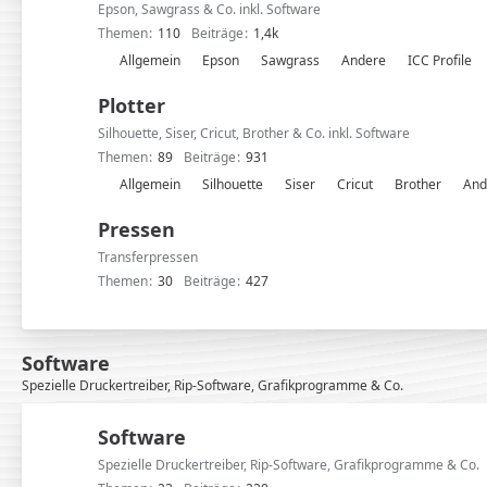
Epson, Sawgrass & Co. inkl. Software
Themen
110
Beiträge
1,4k
U
Allgemein
Epson
Sawgrass
Andere
ICC Profile
n
Plotter
t
e
Silhouette, Siser, Cricut, Brother & Co. inkl. Software
r
Themen
89
Beiträge
931
f
U
Allgemein
Silhouette
Siser
Cricut
Brother
And
o
n
r
Pressen
t
e
e
Transferpressen
n
r
Themen
30
Beiträge
427
f
o
r
Software
e
Spezielle Druckertreiber, Rip-Software, Grafikprogramme & Co.
n
Software
Spezielle Druckertreiber, Rip-Software, Grafikprogramme & Co.