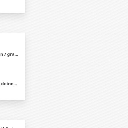
ravieren
en einen S1