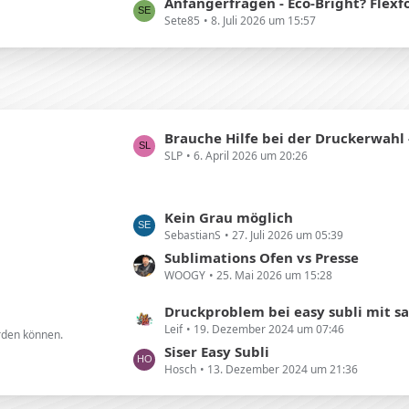
t
Anfängerfragen - Eco-Bright? Flexfolie Ja/Nein? Tipps zur A
Sete85
8. Juli 2026 um 15:57
z
t
e
B
e
i
L
Brauche Hilfe bei der Druckerwahl - SawGrass SG500 zu
t
SLP
6. April 2026 um 20:26
e
r
t
ä
z
g
L
Kein Grau möglich
t
e
SebastianS
27. Juli 2026 um 05:39
e
e
t
Sublimations Ofen vs Presse
B
WOOGY
25. Mai 2026 um 15:28
z
e
t
i
L
Druckproblem bei easy subli mit sawg
e
t
Leif
19. Dezember 2024 um 07:46
e
erden können.
B
r
t
Siser Easy Subli
e
ä
Hosch
13. Dezember 2024 um 21:36
z
i
g
t
t
e