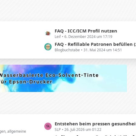
L
FAQ - ICC/ICM Profil nutzen
Leif
6. Dezember 2024 um 17:19
e
t
FAQ - Refillable Patronen befüllen (z.B. EPSO
Blogbuchstabe
31. Mai 2024 um 14:51
z
t
e
B
e
i
t
r
ä
g
e
L
Entstehen beim pressen gesundheitsschädliche
SLP
26. Juli 2026 um 01:22
e
gen, allgemeine