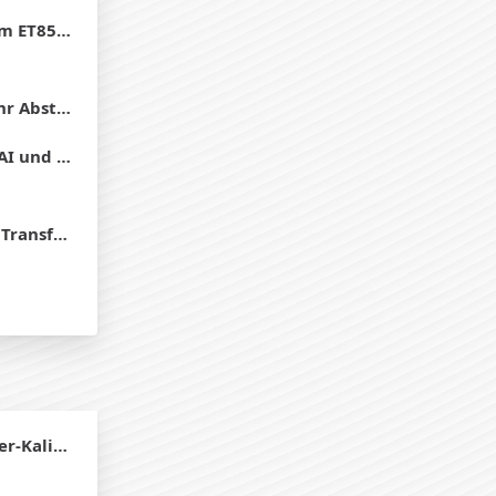
es Papier?
einander?
CorelDraw
rpressen
brierung