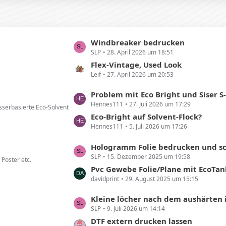
e
r
B
ä
e
g
i
e
L
Windbreaker bedrucken
t
SLP
28. April 2026 um 18:51
e
r
t
Flex-Vintage, Used Look
ä
Leif
27. April 2026 um 20:53
z
g
t
e
L
Problem mit Eco Bright und Siser S
e
Hennes111
27. Juli 2026 um 17:29
e
sserbasierte Eco-Solvent
B
t
Eco-Bright auf Solvent-Flock?
e
Hennes111
5. Juli 2026 um 17:26
z
i
t
t
L
Hologramm Folie bedrucken und s
e
r
SLP
15. Dezember 2025 um 19:58
e
 Poster etc.
B
ä
t
Pvc Gewebe Folie/Plane mit EcoTank bed
e
g
davidprint
29. August 2025 um 15:15
z
i
e
t
t
L
Kleine löcher nach dem aushärten 
e
r
SLP
9. Juli 2026 um 14:14
e
B
ä
t
DTF extern drucken lassen
e