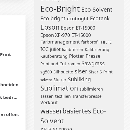
Eco-Bright
Eco-Solvent
Eco bright
Ecotank
ecobright
Epson
Epson ET-15000
Epson XP-970
ET-15000
Farbmanagement
farbprofil
HILFE
ICC
juliet
kalibrieren
Kalibrierung
-Print
Plotter
Presse
Kaufberatung
Sawgrass
Print and Cut
romeo
siser
sg500
Silhouette
Siser S-Print
Subliking
Sticker
solvent
chneiden
Sublimation
sublimieren
Tassen
textilien
Transferpresse
rucken?
Verkauf
wasserbasiertes Eco-
im offen.
Solvent
XP-970
XP970