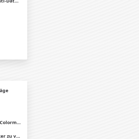
Dateien
räge
lormatch
 RIP-Software)