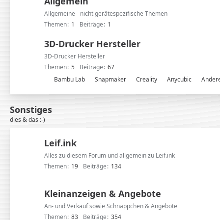
Allgemein
o
r
Allgemeine - nicht gerätespezifische Themen
e
Themen
1
Beiträge
1
n
3D-Drucker Hersteller
3D-Drucker Hersteller
Themen
5
Beiträge
67
U
Bambu Lab
Snapmaker
Creality
Anycubic
Ander
n
t
Sonstiges
e
dies & das
:-)
r
f
Leif.ink
o
r
Alles zu diesem Forum und allgemein zu Leif.ink
e
Themen
19
Beiträge
134
n
Kleinanzeigen & Angebote
An- und Verkauf sowie Schnäppchen & Angebote
Themen
83
Beiträge
354