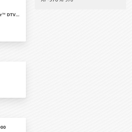
assen nicht
000