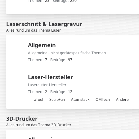
Themen
23
Beiträge
220
Laserschnitt & Lasergravur
Alles rund um das Thema Laser
Allgemein
Allgemeine - nicht gerätespezifische Themen
Themen
7
Beiträge
97
Laser-Hersteller
Lasercutter-Hersteller
Themen
2
Beiträge
12
U
xTool
SculpFun
Atomstack
OMTech
Andere
n
t
3D-Drucker
e
Alles rund um das Thema 3D-Drucker
r
f