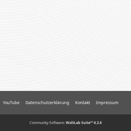
r
ä
g
e
YouTube
Datenschutzerklärung
Kontakt
Impressum
Community-Software:
WoltLab Suite™ 6.2.6