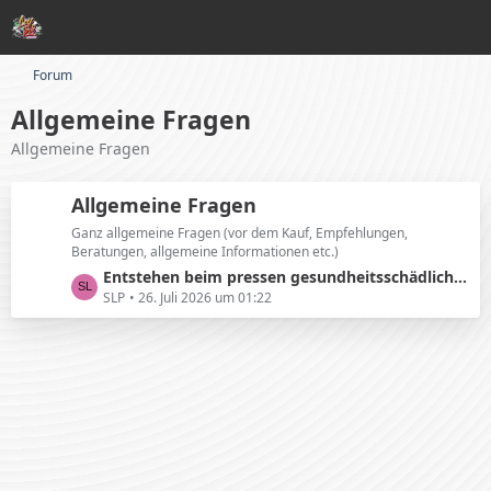
Forum
Allgemeine Fragen
Allgemeine Fragen
Allgemeine Fragen
Ganz allgemeine Fragen (vor dem Kauf, Empfehlungen,
Beratungen, allgemeine Informationen etc.)
L
Entstehen beim pressen gesundheitsschädliche Dämpfe?
e
SLP
26. Juli 2026 um 01:22
t
z
t
e
B
e
i
t