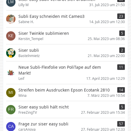
Lilly M
31. Juli 2023 um 21:50
Subli Easy schneiden mit Cameo3
23
Sabine H.
14. Juli 2023 um 12:30
Siser Twinkle sublimieren
5
Kerstin_Tempel
25. Mai 2023 um 08:36
Siser subli
2
Bastelnmietz
21. Mai 2023 um 22:00
Neue Subli-Flexfolie von PoliTape auf dem
11
Markt!
Leif
17. April 2023 um 12:29
Streifen beim Ausdrucken Epson Ecotank 2810
14
Mina
7. März 2023 um 10:54
Siser easy subli hält nicht
5
FreeZingTV
27. Februar 2023 um 15:34
Frage zur siser easy subli
57
carsAnova
27. Februar 2023 um 12:33