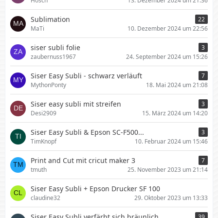
Hosch
13. Dezember 2024 um 21:36
Sublimation
22
MaTi
10. Dezember 2024 um 22:56
siser subli folie
3
zaubernuss1967
24. September 2024 um 15:26
Siser Easy Subli - schwarz verläuft
7
MythonPonty
18. Mai 2024 um 21:08
Siser easy subli mit streifen
3
Desi2909
15. März 2024 um 14:20
Siser Easy Subli & Epson SC-F500...
3
TimKnopf
10. Februar 2024 um 15:46
Print and Cut mit cricut maker 3
7
tmuth
25. November 2023 um 21:14
Siser Easy Subli + Epson Drucker SF 100
claudine32
29. Oktober 2023 um 13:33
Siser Easy Subli verfärbt sich bräunlich
39