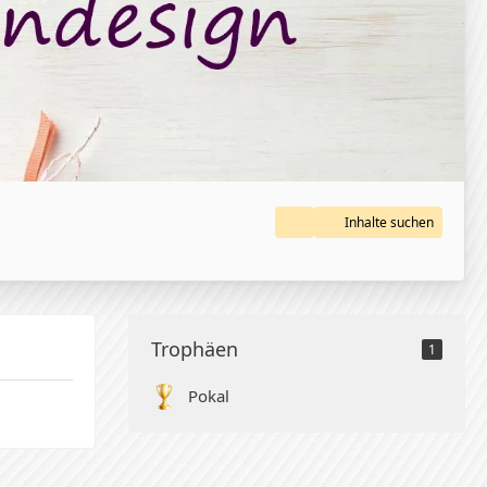
Inhalte suchen
Trophäen
1
Pokal