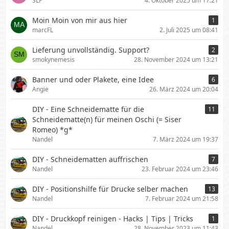
SLP
4. Oktober 2025 um 17:21
Moin Moin von mir aus hier
1
marcFL
2. Juli 2025 um 08:41
Lieferung unvollständig. Support?
2
smokynemesis
28. November 2024 um 13:21
Banner und oder Plakete, eine Idee
6
Angie
26. März 2024 um 20:04
DIY - Eine Schneidematte für die
11
Schneidematte(n) für meinen Oschi (= Siser
Romeo) *g*
Nandel
7. März 2024 um 19:37
DIY - Schneidematten auffrischen
7
Nandel
23. Februar 2024 um 23:46
DIY - Positionshilfe für Drucke selber machen
13
Nandel
7. Februar 2024 um 21:58
DIY - Druckkopf reinigen - Hacks | Tips | Tricks
1
Nandel
28. November 2023 um 11:43