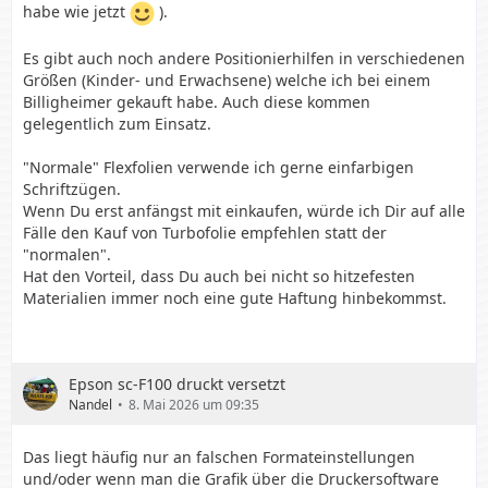
habe wie jetzt
).
Es gibt auch noch andere Positionierhilfen in verschiedenen
Größen (Kinder- und Erwachsene) welche ich bei einem
Billigheimer gekauft habe. Auch diese kommen
Ich hab mir die Skala 2 x ( 1 x normal - 1 x
gelegentlich zum Einsatz.
spiegelverkehrt) mit meinem Oschi auf DDT
Übertragungsfolie Zeichnen lassen (weil ich keine
"Normale" Flexfolien verwende ich gerne einfarbigen
andere stabile und durchsichtige Folie hier hatte).
Schriftzügen.
Als Stift habe ich…
Wenn Du erst anfängst mit einkaufen, würde ich Dir auf alle
Fälle den Kauf von Turbofolie empfehlen statt der
"normalen".
Hat den Vorteil, dass Du auch bei nicht so hitzefesten
Materialien immer noch eine gute Haftung hinbekommst.
Epson sc-F100 druckt versetzt
Nandel
8. Mai 2026 um 09:35
Das liegt häufig nur an falschen Formateinstellungen
und/oder wenn man die Grafik über die Druckersoftware