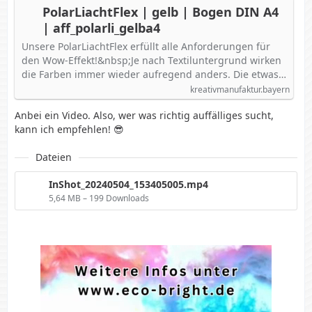
PolarLiachtFlex | gelb | Bogen DIN A4
| aff_polarli_gelba4
Unsere PolarLiachtFlex erfüllt alle Anforderungen für
den Wow-Effekt!&nbsp;Je nach Textiluntergrund wirken
die Farben immer wieder aufregend anders. Die etwas…
kreativmanufaktur.bayern
Anbei ein Video. Also, wer was richtig auffälliges sucht,
kann ich empfehlen! 😎
Dateien
InShot_20240504_153405005.mp4
5,64 MB – 199 Downloads