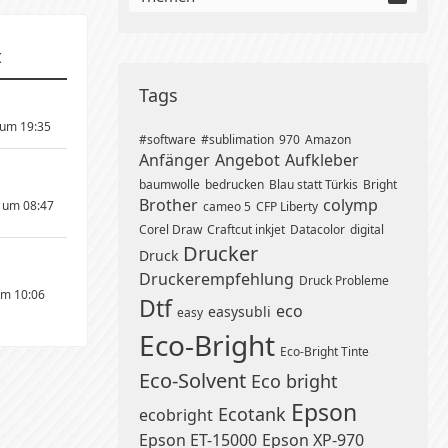
t
Tags
 um 19:35
#software
#sublimation
970
Amazon
Anfänger
Angebot
Aufkleber
baumwolle
bedrucken
Blau statt Türkis
Bright
Brother
colymp
 um 08:47
cameo 5
CFP Liberty
Corel Draw
Craftcut inkjet
Datacolor
digital
Drucker
Druck
Druckerempfehlung
Druck Probleme
um 10:06
Dtf
eco
easysubli
easy
Eco-Bright
Eco-Bright Tinte
Eco-Solvent
Eco bright
Epson
Ecotank
ecobright
Epson ET-15000
Epson XP-970