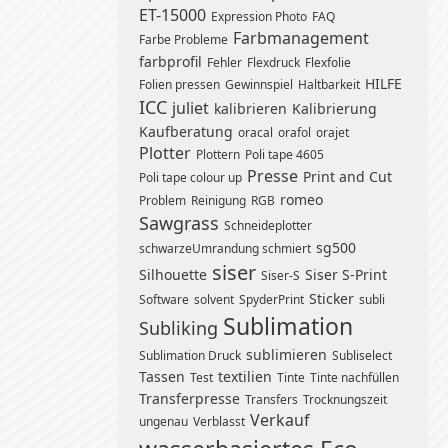
ET-15000
Expression Photo
FAQ
Farbmanagement
Farbe Probleme
farbprofil
Fehler
Flexdruck
Flexfolie
HILFE
Folien pressen
Gewinnspiel
Haltbarkeit
ICC
juliet
kalibrieren
Kalibrierung
Kaufberatung
oracal
orafol
orajet
Plotter
Plottern
Poli tape 4605
Presse
Print and Cut
Poli tape colour up
romeo
Problem
Reinigung
RGB
Sawgrass
Schneideplotter
sg500
schwarzeUmrandung schmiert
siser
Silhouette
Siser S-Print
Siser-S
Sticker
Software
solvent
SpyderPrint
subli
Sublimation
Subliking
sublimieren
Sublimation Druck
Subliselect
Tassen
textilien
Test
Tinte
Tinte nachfüllen
Transferpresse
Transfers
Trocknungszeit
Verkauf
ungenau
Verblasst