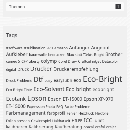
Themen
1
Tags
Anfänger
Angebot
#software
#sublimation
970
Amazon
Aufkleber
Brother
baumwolle
bedrucken
Blau statt Türkis
Bright
colymp
cameo 5
CFP Liberty
Corel Draw
Craftcut inkjet
Datacolor
Drucker
Druckerempfehlung
Druck
digital
Eco-Bright
Dtf
eco
easysubli
Druck Probleme
easy
Eco-Solvent
Eco bright
ecobright
Eco-Bright Tinte
Epson
Ecotank
Epson ET-15000
Epson XP-970
ET-15000
Expression Photo
FAQ
Farbe Probleme
Farbmanagement
farbprofil
Fehler
Flexdruck
Flexfolie
ICC
juliet
HILFE
Folien pressen
Gewinnspiel
Haltbarkeit
kalibrieren
Kalibrierung
Kaufberatung
oracal
orafol
orajet