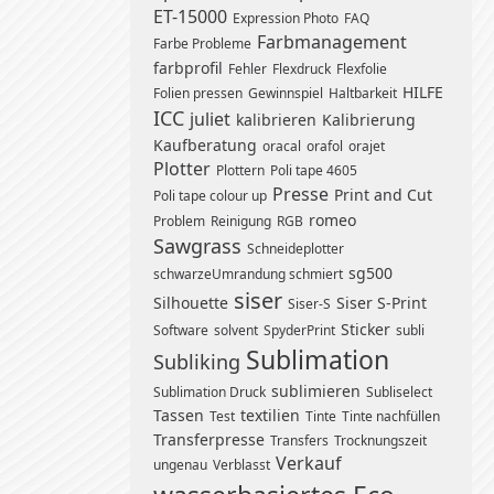
ET-15000
Expression Photo
FAQ
Farbmanagement
Farbe Probleme
farbprofil
Fehler
Flexdruck
Flexfolie
HILFE
Folien pressen
Gewinnspiel
Haltbarkeit
ICC
juliet
kalibrieren
Kalibrierung
Kaufberatung
oracal
orafol
orajet
Plotter
Plottern
Poli tape 4605
Presse
Print and Cut
Poli tape colour up
romeo
Problem
Reinigung
RGB
Sawgrass
Schneideplotter
sg500
schwarzeUmrandung schmiert
siser
Silhouette
Siser S-Print
Siser-S
Sticker
Software
solvent
SpyderPrint
subli
Sublimation
Subliking
sublimieren
Sublimation Druck
Subliselect
Tassen
textilien
Test
Tinte
Tinte nachfüllen
Transferpresse
Transfers
Trocknungszeit
Verkauf
ungenau
Verblasst