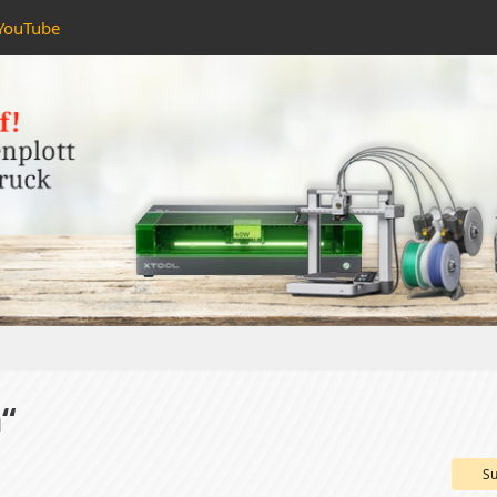
YouTube
“
Su