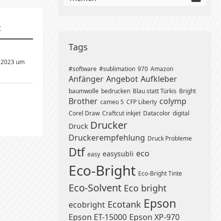
t
Tags
 2023 um
#software
#sublimation
970
Amazon
Anfänger
Angebot
Aufkleber
baumwolle
bedrucken
Blau statt Türkis
Bright
Brother
colymp
cameo 5
CFP Liberty
Corel Draw
Craftcut inkjet
Datacolor
digital
Drucker
Druck
Druckerempfehlung
Druck Probleme
Dtf
eco
easysubli
easy
Eco-Bright
Eco-Bright Tinte
Eco-Solvent
Eco bright
Epson
Ecotank
ecobright
Epson ET-15000
Epson XP-970