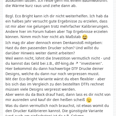
auskühlen lassen. Ich reibe gern mit einem Baumwollshirt
die Wärme kurz raus und ziehe dann ab.
Bzgl. Eco Bright kann ich dir nicht weiterhelfen. Ich hab da
ein halbes Jahr versucht gute Ergebnisse zu erzielen, dass
ist mir aber nie gelungen trotz mehrfacher Kalibrierungen.
Andere hier im Forum haben aber Top Ergebnisse erzielen
können. Nimm mich hier nicht als Maßstab
Ich mag dir aber dennoch einen Denkanstoß mitgeben:
Hast du den passenden Drucker schon? Und willst du
darüber Hinweis weiter damit arbeiten?
Weil wenn nicht, lohnt die Investition vermutlich nicht - und
du kannst das Geld bei z.B.,
dtf-king.de
"investieren".
Hier bekommst du dann hochwertige DTF Drucke deiner
Designs, welche du dann nur noch verpressen musst.
Mit der Eco-Bright Variante wärst du eben flexibler - aber
bis sich das im Vergleich zu den bestellten DTFs rechnet
müssen viele Designs verpresst werden.
Aber wenn du da Bock drauf hast, dann lass es dir nicht von
mir ausreden und kauf dir den heißen scheiß
Was du dann vermutlich noch brauchst, ist etwas womit du
den Drucker Kalibrieren kannst. Die günstigste Variante
(und auch am einfachsten) ist da z.B. Colymp.