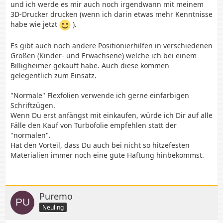
und ich werde es mir auch noch irgendwann mit meinem
3D-Drucker drucken (wenn ich darin etwas mehr Kenntnisse
habe wie jetzt
).
Es gibt auch noch andere Positionierhilfen in verschiedenen
Größen (Kinder- und Erwachsene) welche ich bei einem
Billigheimer gekauft habe. Auch diese kommen
Ich hab mir die Skala 2 x ( 1 x normal - 1 x
gelegentlich zum Einsatz.
spiegelverkehrt) mit meinem Oschi auf DDT
Übertragungsfolie Zeichnen lassen (weil ich keine
"Normale" Flexfolien verwende ich gerne einfarbigen
andere stabile und durchsichtige Folie hier hatte).
Schriftzügen.
Als Stift habe ich…
Wenn Du erst anfängst mit einkaufen, würde ich Dir auf alle
Fälle den Kauf von Turbofolie empfehlen statt der
"normalen".
Hat den Vorteil, dass Du auch bei nicht so hitzefesten
Materialien immer noch eine gute Haftung hinbekommst.
Puremo
Neuling