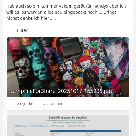
Hab auch so ein Kammer Vakum gerät für handys aber ich
will es los werden alles neu eingepackt noch.... Bringt
nichst denke ich hier......
Bilder
tempFileForShare_20251017-155906.jpg
297,63 kB
783 × 1.080