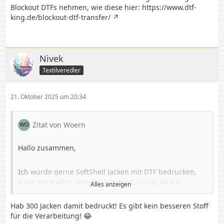
Blockout DTFs nehmen, wie diese hier:
https://www.dtf-
king.de/blockout-dtf-transfer/
Nivek
Textilveredler
21. Oktober 2025 um 20:34
Zitat von Woern
Hallo zusammen,
Ich würde gerne SoftShell Jacken mit DTF bedrucken,
traue mich aber aktuell noch nicht richtig da ich
Alles anzeigen
unsicher bin und noch Fragen dazu habe.
Hab 300 Jacken damit bedruckt! Es gibt kein besseren Stoff
für die Verarbeitung! 😂
1. Wie heiß und wie lange presst ihr eure SoftShell