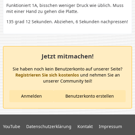
Jacken? Der Stoff ist ja meistens aus Polyester, in
Funktioniert 1A, bisschen weniger Druck wie üblich. Muss
meinem Fall 95% Polyester und 5% Elasthan.
mit einer Hand zu gehen die Platte.
135 grad 12 Sekunden. Abziehen, 6 Sekunden nachpressen!
2. Wenn ich Shirts drucke gibt es auf den Shirts nach
dem Pressen einen Abdruck der Platte auf dem Shirt
was aber nach dem Waschen wieder weg geht. Gibt es
diesen Abdruck auch bei den SoftShell Jacken? Und falls
ja, geht der wie bei den Shirts auch wieder weg? Kann
man den Platten Abdruck irgendwie vermeiden?
Jetzt mitmachen!
Ich freue mich über eure Hilfe, danke schonmal.
Sie haben noch kein Benutzerkonto auf unserer Seite?
Schöne Restwoche!
Registrieren Sie sich kostenlos
und nehmen Sie an
unserer Community teil!
Anmelden
Benutzerkonto erstellen
YouTube
Datenschutzerklärung
Kontakt
Impressum