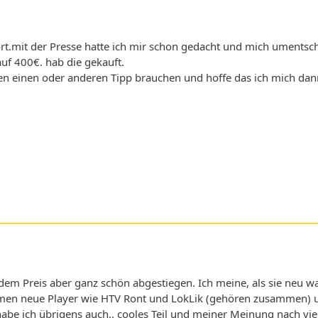
rt.mit der Presse hatte ich mir schon gedacht und mich umentschi
uf 400€. hab die gekauft.
en einen oder anderen Tipp brauchen und hoffe das ich mich dan
 dem Preis aber ganz schön abgestiegen. Ich meine, als sie neu wa
men neue Player wie HTV Ront und LokLik (gehören zusammen) und
abe ich übrigens auch.. cooles Teil und meiner Meinung nach vielse