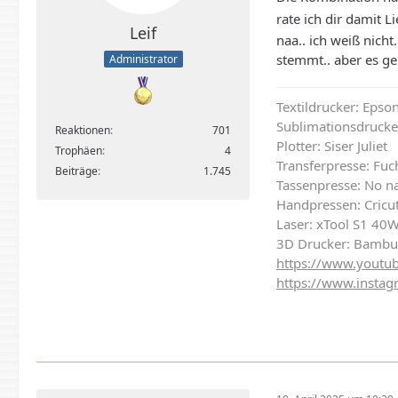
rate ich dir damit 
Leif
naa.. ich weiß nich
stemmt.. aber es ge
Administrator
Textildrucker: Eps
Sublimationsdrucke
Reaktionen
701
Plotter: Siser Juliet
Trophäen
4
Transferpresse: Fu
Beiträge
1.745
Tassenpresse: No n
Handpressen: Cricut
Laser: xTool S1 40
3D Drucker: Bambu
https://www.youtub
https://www.instag