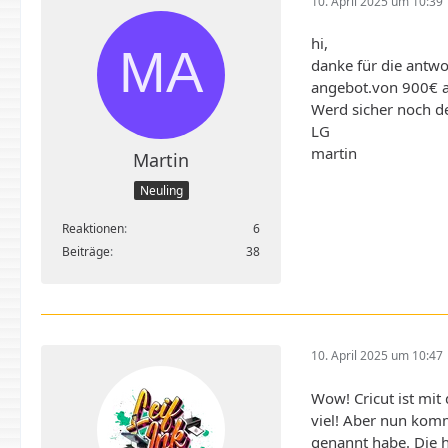
10. April 2025 um 10:39
hi,
danke für die antwo
angebot.von 900€ a
Werd sicher noch d
LG
martin
Martin
Neuling
Reaktionen
6
Beiträge
38
10. April 2025 um 10:47
Wow! Cricut ist mit
viel! Aber nun kom
genannt habe. Die h