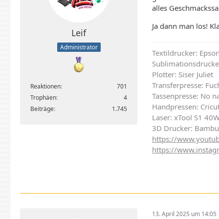
alles Geschmackssa
Ja dann man los! Kl
Leif
Administrator
Textildrucker: Eps
Sublimationsdrucke
Plotter: Siser Juliet
Transferpresse: Fu
Reaktionen
701
Tassenpresse: No n
Trophäen
4
Handpressen: Cricut
Beiträge
1.745
Laser: xTool S1 40
3D Drucker: Bambu
https://www.youtub
https://www.instag
13. April 2025 um 14:05