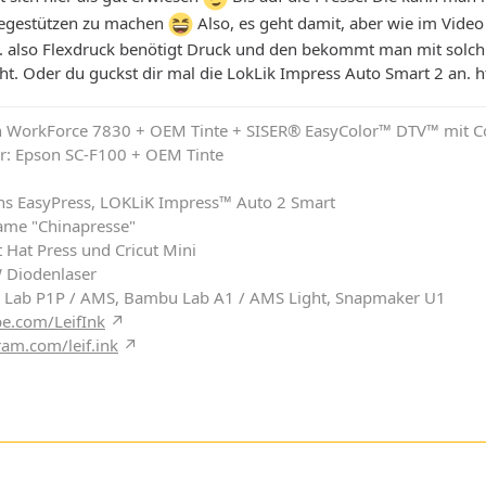
Liegestützen zu machen
Also, es geht damit, aber wie im Video 
t.. also Flexdruck benötigt Druck und den bekommt man mit solch
ht. Oder du guckst dir mal die LokLik Impress Auto Smart 2 an.
h
on WorkForce 7830 + OEM Tinte + SISER® EasyColor™ DTV™ mit C
r: Epson SC-F100 + OEM Tinte
chs EasyPress, LOKLiK Impress™ Auto 2 Smart
ame "Chinapresse"
 Hat Press und Cricut Mini
W Diodenlaser
 Lab P1P / AMS, Bambu Lab A1 / AMS Light, Snapmaker U1
e.com/LeifInk
ram.com/leif.ink