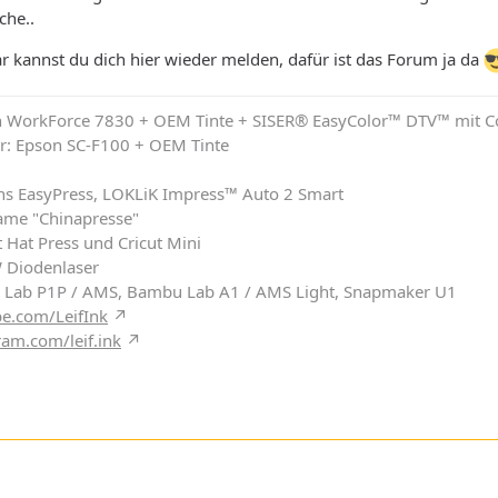
che..
ar kannst du dich hier wieder melden, dafür ist das Forum ja da
on WorkForce 7830 + OEM Tinte + SISER® EasyColor™ DTV™ mit C
r: Epson SC-F100 + OEM Tinte
chs EasyPress, LOKLiK Impress™ Auto 2 Smart
ame "Chinapresse"
 Hat Press und Cricut Mini
W Diodenlaser
 Lab P1P / AMS, Bambu Lab A1 / AMS Light, Snapmaker U1
e.com/LeifInk
ram.com/leif.ink