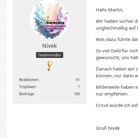
Hallo Martin,
Wir hatten vorher di
ungleichmäßig auf d
Was dazu führte das
Nivek
So viel Geld für nic
Textilveredler
gewünscht, uns hätt
Danach hatten wir d
können, nur dann we
Reaktionen
61
Mitlerweile haben wi
Trophäen
1
nur empfehlen.
Beiträge
185
Cricut würde ich so
Gruß Nivek