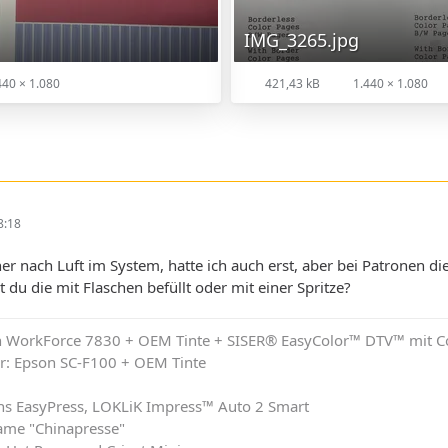
IMG_3265.jpg
40 × 1.080
421,43 kB
1.440 × 1.080
8:18
r nach Luft im System, hatte ich auch erst, aber bei Patronen die 
 du die mit Flaschen befüllt oder mit einer Spritze?
on WorkForce 7830 + OEM Tinte + SISER® EasyColor™ DTV™ mit C
r: Epson SC-F100 + OEM Tinte
chs EasyPress, LOKLiK Impress™ Auto 2 Smart
ame "Chinapresse"