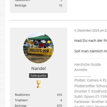
Beiträge
10
5. Dezember 2024 um 2
Hast Du nach der P
Soll man nämlich 
Herzliche Grüße
Nandel
Annette
__________
Folienjunkie
Plotter: Cameo 4 P
Plottersoftw: Silhou
Drucker f. Ecodruck
Reaktionen
633
Subli: Epson ET-150
Trophäen
4
Farblaser: Brothe
Beiträge
870
Grafik: (PC): Photo