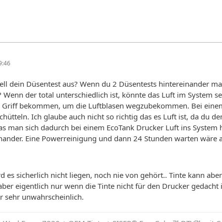
9:46
ell dein Düsentest aus? Wenn du 2 Düsentests hintereinander mach
? Wenn der total unterschiedlich ist, könnte das Luft im System se
n Griff bekommen, um die Luftblasen wegzubekommen. Bei einem
hütteln. Ich glaube auch nicht so richtig das es Luft ist, da du de
s man sich dadurch bei einem EcoTank Drucker Luft ins System ho
nander. Eine Powerreinigung und dann 24 Stunden warten wäre au
rd es sicherlich nicht liegen, noch nie von gehört.. Tinte kann a
aber eigentlich nur wenn die Tinte nicht für den Drucker gedacht 
r sehr unwahrscheinlich.