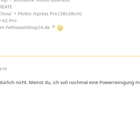
CREATE
 China" + Plottix iXpress Pro (38x38cm)
y K2 Pro
om
FellNasenShop24.de
3:19
atürlich nicht. Meinst du, ich soll nochmal eine Powerreinigun