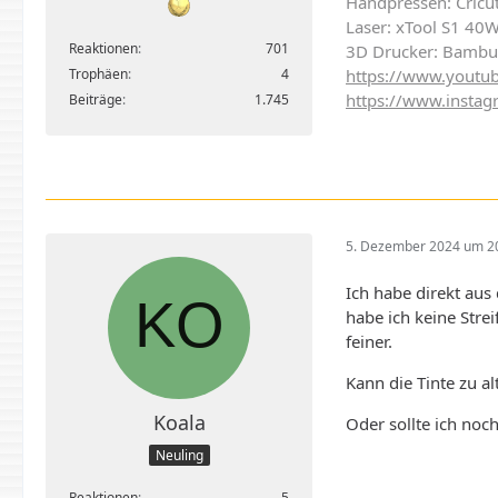
Handpressen: Cricut
Laser: xTool S1 40
Reaktionen
701
3D Drucker: Bambu
https://www.youtub
Trophäen
4
https://www.instag
Beiträge
1.745
5. Dezember 2024 um 2
Ich habe direkt aus 
habe ich keine Stre
feiner.
Kann die Tinte zu a
Koala
Oder sollte ich noc
Neuling
Reaktionen
5