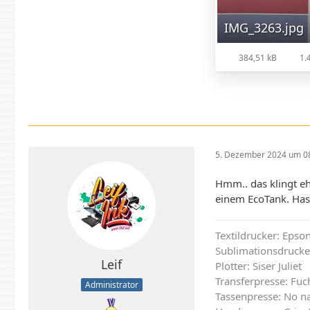
IMG_3263.jpg
384,51 kB
1.4
5. Dezember 2024 um 0
Hmm.. das klingt ehe
einem EcoTank. Hast
Textildrucker: Eps
Sublimationsdrucke
Leif
Plotter: Siser Juliet
Transferpresse: Fu
Administrator
Tassenpresse: No n