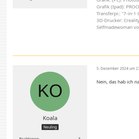
Grafik (Ipad): PRO
Transferpr.: "7-in-1
3D-Drucker: Crealit
Selfmadewoman v
5. Dezember 2024 um 2
Nein, das hab ich n
Koala
Neuling
Reaktionen
5