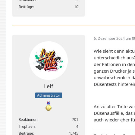
Beiträge
10
6. Dezember 2024 um 0
Wie sieht denn aktu
unterschiedlich aus
der Patronen in de
ganzen Drucker ja sc
unwahrscheinlich da
Düsentests hinterei
Leif
Administrator
An zu alter Tinte wi
Düsenausfälle, das 
auch wieder eher fü
Reaktionen
701
Trophäen
4
Beiträge
1.745