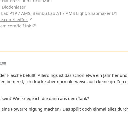
 Hat Press und Cricut Mini
W Diodenlaser
 Lab P1P / AMS, Bambu Lab A1 / AMS Light, Snapmaker U1
e.com/LeifInk
ram.com/leif.ink
0:08
der Flasche befüllt. Allerdings ist das schon etwa ein Jahr her u
ifen bemerkt, ich drucke aber normalerweise auch keine großen ei
lt sein? Wie kriege ich die dann aus dem Tank?
h eine Powerreinigung machen? Das spült doch einmal alles durch