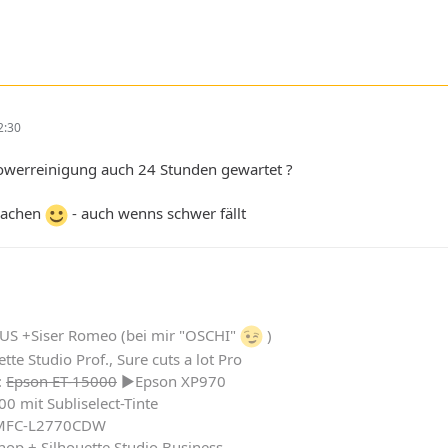
2:30
owerreinigung auch 24 Stunden gewartet ?
machen
- auch wenns schwer fällt
LUS +Siser Romeo (bei mir "OSCHI"
)
ette Studio Prof., Sure cuts a lot Pro
:
Epson ET-15000
►Epson XP970
00 mit Subliselect-Tinte
r MFC-L2770CDW
shop + Silhouette Studio Business