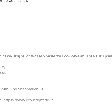
r gerade nicht !?
mit
Eco-Bright
: wasser-basierte Eco-Solvent Tinte für Eps
way
ress
 Mini und Snapmaker U1
n:
https://www.eco-bright.de