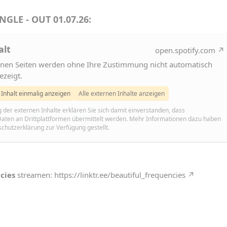
GLE - OUT 01.07.26:
alt
open.spotify.com
ernen Seiten werden ohne Ihre Zustimmung nicht automatisch
ezeigt.
Inhalt einmalig anzeigen
Alle externen Inhalte anzeigen
g der externen Inhalte erklären Sie sich damit einverstanden, dass
ten an Drittplattformen übermittelt werden. Mehr Informationen dazu haben
schutzerklärung zur Verfügung gestellt.
cies
streamen:
https://linktr.ee/beautiful_frequencies