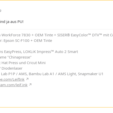
9
ind ja aus PU!
on WorkForce 7830 + OEM Tinte + SISER® EasyColor™ DTV™ mit C
r: Epson SC-F100 + OEM Tinte
chs EasyPress, LOKLiK Impress™ Auto 2 Smart
ame "Chinapresse"
 Hat Press und Cricut Mini
W Diodenlaser
 Lab P1P / AMS, Bambu Lab A1 / AMS Light, Snapmaker U1
e.com/LeifInk
ram.com/leif.ink