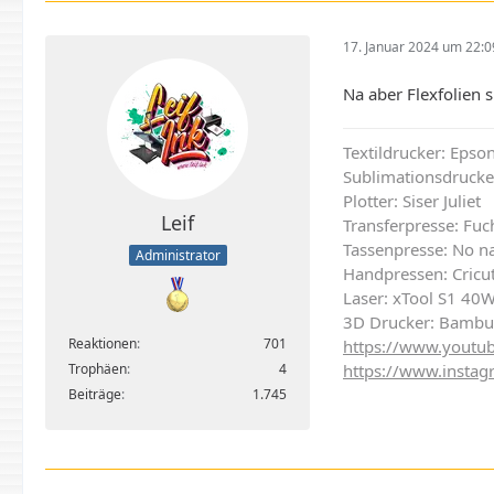
17. Januar 2024 um 22:0
Na aber Flexfolien s
Textildrucker: Eps
Sublimationsdrucke
Plotter: Siser Juliet
Leif
Transferpresse: Fu
Tassenpresse: No n
Administrator
Handpressen: Cricut
Laser: xTool S1 40
3D Drucker: Bambu
Reaktionen
701
https://www.youtub
https://www.instag
Trophäen
4
Beiträge
1.745