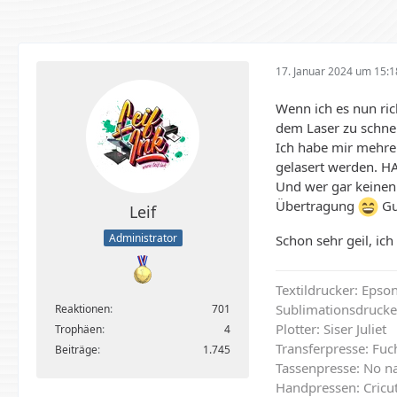
17. Januar 2024 um 15:1
Wenn ich es nun rich
dem Laser zu schne
Ich habe mir mehrere
gelasert werden. HA
Und wer gar keinen 
Übertragung
Gut
Leif
Administrator
Schon sehr geil, ic
Textildrucker: Eps
Sublimationsdrucke
Reaktionen
701
Plotter: Siser Juliet
Trophäen
4
Transferpresse: Fu
Beiträge
1.745
Tassenpresse: No n
Handpressen: Cricut