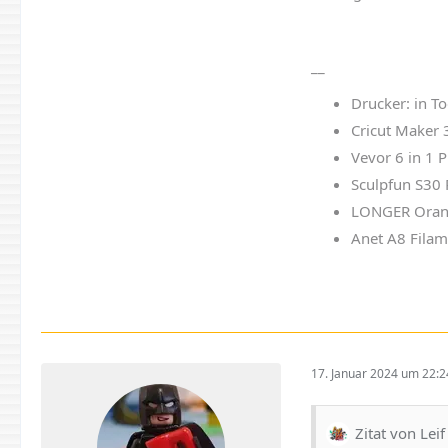
__
Drucker: in T
Cricut Maker 
Vevor 6 in 1 
Sculpfun S30
LONGER Orang
Anet A8 Filam
17. Januar 2024 um 22:2
Zitat von Leif