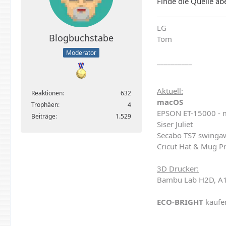
Finde die Quelle abe
LG
Blogbuchstabe
Tom
Moderator
__________
Aktuell:
Reaktionen
632
macOS
Trophäen
4
EPSON ET-15000 - 
Beiträge
1.529
Siser Juliet
Secabo TS7 swinga
Cricut Hat & Mug P
3D Drucker:
Bambu Lab H2D, A1
ECO-BRIGHT
kaufe