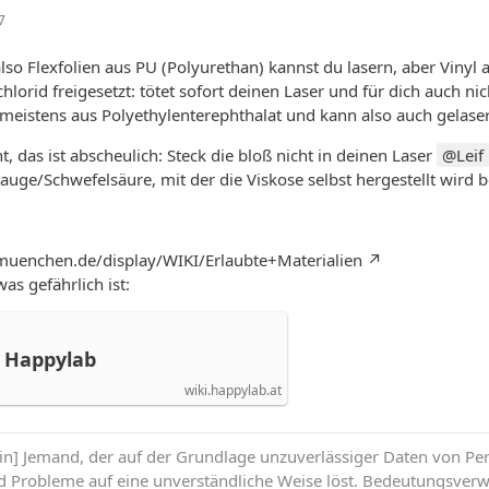
7
lso Flexfolien aus PU (Polyurethan) kannst du lasern, aber Vinyl a
chlorid freigesetzt: tötet sofort deinen Laser und für dich auch ni
t meistens aus Polyethylenterephthalat und kann also auch gelase
t, das ist abscheulich: Steck die bloß nicht in deinen Laser
Leif
auge/Schwefelsäure, mit der die Viskose selbst hergestellt wird b
b-muenchen.de/display/WIKI/Erlaubte+Materialien
was gefährlich ist:
– Happylab
wiki.happylab.at
min] Jemand, der auf der Grundlage unzuverlässiger Daten von P
d Probleme auf eine unverständliche Weise löst. Bedeutungsverw