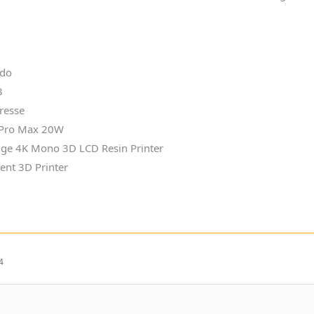
odo
3
Presse
 Pro Max 20W
e 4K Mono 3D LCD Resin Printer
ent 3D Printer
4