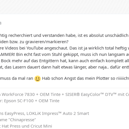
8
tig recherchiert und verstanden habe, ist es absolut unschädlich 
iden bzw. zu gravieren/markieren?
 Videos bei YouTube angeschaut. Das ist ja wirklich total heftig w
MMER! Bin echt fast vom Stuhl gekippt, muss ich nun langsam auc
Bock mehr auf das Entgittern hat, kann auch einfach komplett all
, das Lasern dauert dann halt etwas länger, aber naja.. dafür entfäl
h muss da mal ran
Hab schon Angst das mein Plotter so riiiii
on WorkForce 7830 + OEM Tinte + SISER® EasyColor™ DTV™ mit C
r: Epson SC-F100 + OEM Tinte
chs EasyPress, LOKLiK Impress™ Auto 2 Smart
ame "Chinapresse"
 Hat Press und Cricut Mini