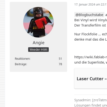
17. Januar 2024 um 22:1
Blogbuchstabe
a
Bei Vinyl wird Vinyl
Der Transferfilm is
Nur Flockfolie … ech
denke mal das die L
Angie
Weeder-HiWi
https://wiki.fabla
Reaktionen
51
und die Superliste, 
Beiträge
78
Laser Cutter 
Sysadmin: [zʏsˈʔat
Lösungen findet un