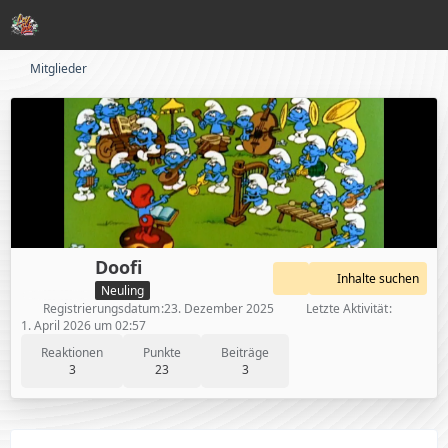
Mitglieder
Doofi
Inhalte suchen
Neuling
Registrierungsdatum
23. Dezember 2025
Letzte Aktivität
1. April 2026 um 02:57
Reaktionen
Punkte
Beiträge
3
23
3