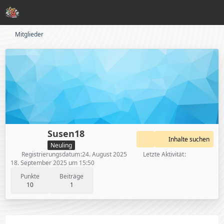
Mitglieder
Susen18
Inhalte suchen
Neuling
Registrierungsdatum
24. August 2025
Letzte Aktivität
18. September 2025 um 15:50
Punkte
Beiträge
10
1