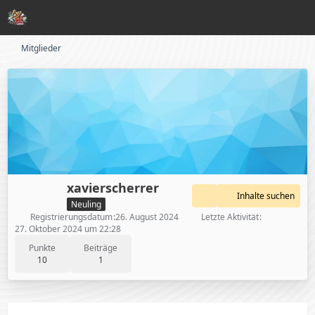
Mitglieder
xavierscherrer
Inhalte suchen
Neuling
Registrierungsdatum
26. August 2024
Letzte Aktivität
27. Oktober 2024 um 22:28
Punkte
Beiträge
10
1